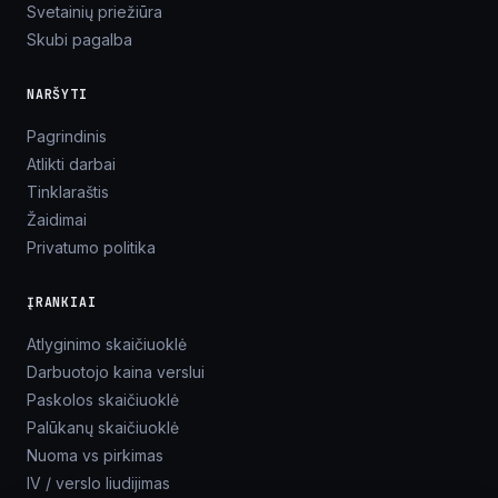
Svetainių priežiūra
Skubi pagalba
NARŠYTI
Pagrindinis
Atlikti darbai
Tinklaraštis
Žaidimai
Privatumo politika
ĮRANKIAI
Atlyginimo skaičiuoklė
Darbuotojo kaina verslui
Paskolos skaičiuoklė
Palūkanų skaičiuoklė
Nuoma vs pirkimas
IV / verslo liudijimas