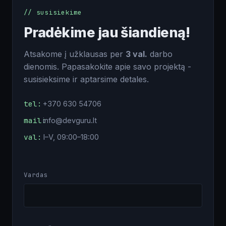
// susisiekime
Pradėkime jau šiandieną!
Atsakome į užklausas per
3 val.
darbo
dienomis. Papasakokite apie savo projektą -
susisieksime ir aptarsime detales.
tel:
+370 630 54706
mail:
info@devguru.lt
val:
I–V, 09:00–18:00
Vardas