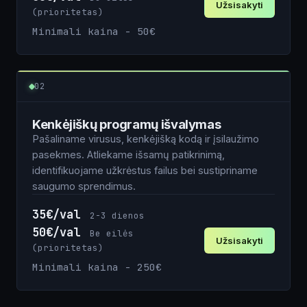
Užsisakyti
(prioritetas)
Minimali kaina - 50€
Vardas
02
Kenkėjiškų programų išvalymas
El. paštas
Pašaliname virusus, kenkėjišką kodą ir įsilaužimo
pasekmes. Atliekame išsamų patikrinimą,
identifikuojame užkrėstus failus bei sustipriname
Tel. nr.
saugumo sprendimus.
35€/val
2-3 dienos
50€/val
Be eilės
Užsisakyti
Komentarai apie projektą
(prioritetas)
Minimali kaina - 250€
Vardas