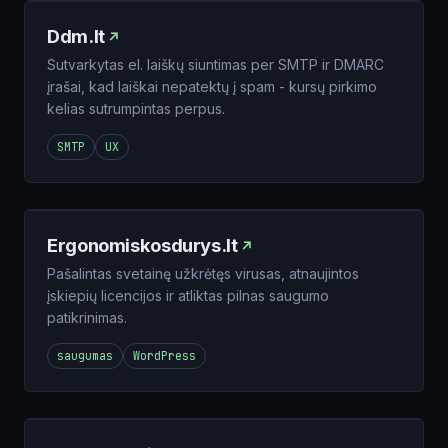
Ddm.lt
Sutvarkytas el. laiškų siuntimas per SMTP ir DMARC
įrašai, kad laiškai nepatektų į spam - kursų pirkimo
kelias sutrumpintas perpus.
SMTP
UX
Ergonomiskosdurys.lt
Pašalintas svetainę užkrėtęs virusas, atnaujintos
įskiepių licencijos ir atliktas pilnas saugumo
patikrinimas.
saugumas
WordPress