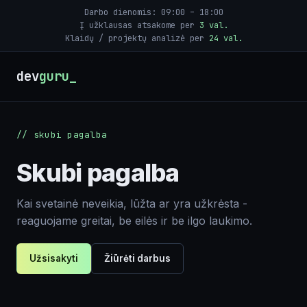
Svetainių priežiūra
Darbo dienomis: 09:00 – 18:00
Į užklausas atsakome per
3 val.
Klaidų / projektų analizė per
24 val.
Skubi pagalba
Tinklaraštis
dev
guru
Įrankiai
Žaidimai
// skubi pagalba
Skubi pagalba
Kai svetainė neveikia, lūžta ar yra užkrėsta -
reaguojame greitai, be eilės ir be ilgo laukimo.
Užsisakyti
Žiūrėti darbus