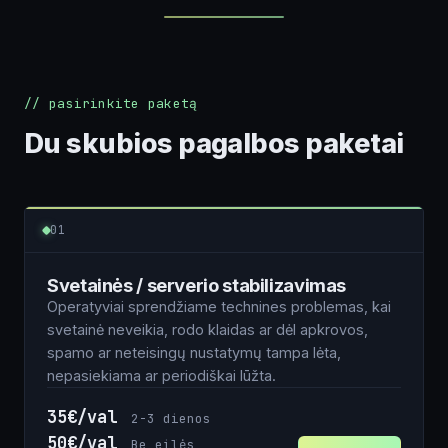
// pasirinkite paketą
Du skubios pagalbos paketai
01
Svetainės / serverio stabilizavimas
Operatyviai sprendžiame technines problemas, kai
svetainė neveikia, rodo klaidas ar dėl apkrovos,
spamo ar neteisingų nustatymų tampa lėta,
nepasiekiama ar periodiškai lūžta.
35€/val
2-3 dienos
50€/val
Be eilės