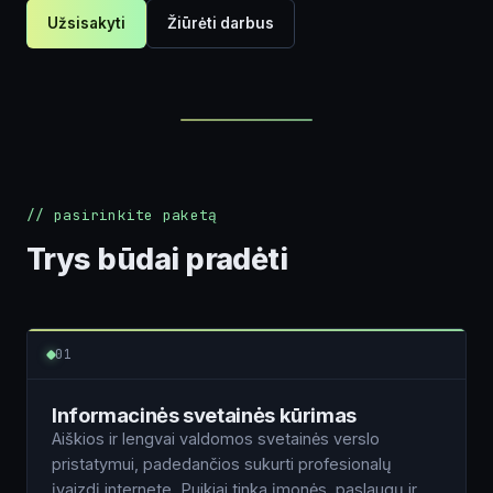
Užsisakyti
Žiūrėti darbus
// pasirinkite paketą
Trys būdai pradėti
01
Informacinės svetainės kūrimas
Aiškios ir lengvai valdomos svetainės verslo
pristatymui, padedančios sukurti profesionalų
įvaizdį internete. Puikiai tinka įmonės, paslaugų ir