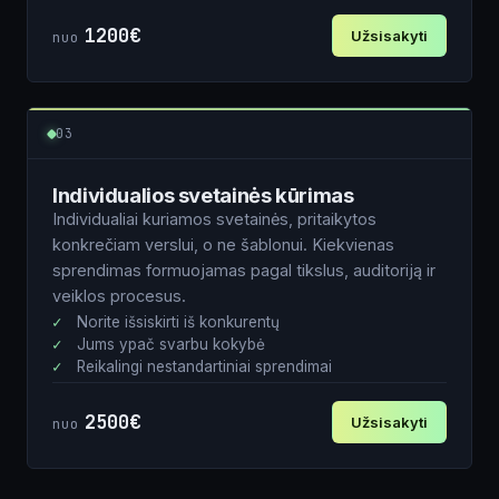
Komentarai apie projektą
1200€
Užsisakyti
nuo
Vardas
03
Siųsti
Individualios svetainės kūrimas
El. paštas
Individualiai kuriamos svetainės, pritaikytos
konkrečiam verslui, o ne šablonui. Kiekvienas
sprendimas formuojamas pagal tikslus, auditoriją ir
Tel. nr.
veiklos procesus.
Norite išsiskirti iš konkurentų
Jums ypač svarbu kokybė
Reikalingi nestandartiniai sprendimai
Komentarai apie projektą
2500€
Užsisakyti
nuo
Vardas