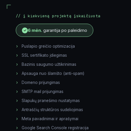
Siųsti
// į kiekvieną projektą įskaičiuota
El. paštas
6 mėn.
garantija po paleidimo
✓
Puslapio greičio optimizacija
Tel. nr.
SSL sertifikato įdiegimas
Bazinis saugumo užtikrinimas
Komentarai apie projektą
Apsauga nuo šlamšto (anti-spam)
Domeno prijungimas
SMTP mail prijungimas
Slapukų pranešimo nustatymas
Antraščių struktūros sudėliojimas
Siųsti
Meta pavadinimai ir aprašymai
Google Search Console registracija