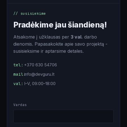
// susisiekime
Pradėkime jau šiandieną!
Atsakome į užklausas per
3 val.
darbo
dienomis. Papasakokite apie savo projektą -
susisieksime ir aptarsime detales.
tel:
+370 630 54706
mail:
info@devguru.lt
val:
I–V, 09:00–18:00
Vardas