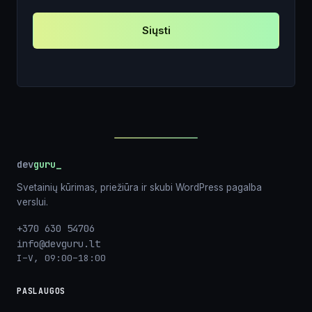
Siųsti
dev
guru
Svetainių kūrimas, priežiūra ir skubi WordPress pagalba
verslui.
+370 630 54706
info@devguru.lt
I–V, 09:00–18:00
PASLAUGOS