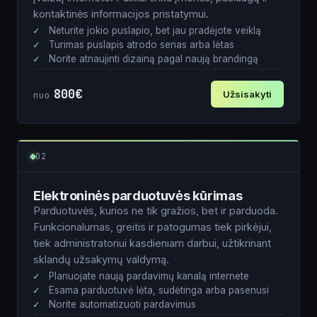
kontaktinės informacijos pristatymui.
Neturite jokio puslapio, bet jau pradėjote veiklą
Turimas puslapis atrodo senas arba lėtas
Norite atnaujinti dizainą pagal naują brandingą
800€
Užsisakyti
nuo
Vardas
02
Elektroninės parduotuvės kūrimas
El. paštas
Parduotuvės, kurios ne tik gražios, bet ir parduoda.
Funkcionalumas, greitis ir patogumas tiek pirkėjui,
tiek administratoriui kasdieniam darbui, užtikrinant
Tel. nr.
sklandų užsakymų valdymą.
Planuojate naują pardavimų kanalą internete
Esama parduotuvė lėta, sudėtinga arba pasenusi
Norite automatizuoti pardavimus