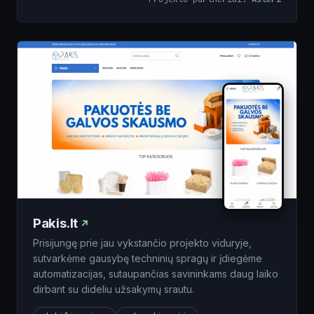
Pakis.lt
Prisijungę prie jau vykstančio projekto viduryje,
sutvarkėme gausybę techninių spragų ir įdiegėme
automatizacijas, sutaupančias savininkams daug laiko
dirbant su dideliu užsakymų srautu.