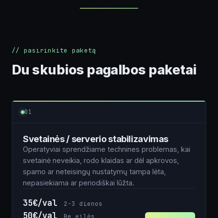
// pasirinkite paketą
Du skubios pagalbos paketai
01
Svetainės / serverio stabilizavimas
Operatyviai sprendžiame technines problemas, kai
svetainė neveikia, rodo klaidas ar dėl apkrovos,
spamo ar neteisingų nustatymų tampa lėta,
nepasiekiama ar periodiškai lūžta.
35€/val
2-3 dienos
50€/val
Be eilės