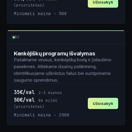
Užsisakyti
(prioritetas)
Minimali kaina - 50€
Vardas
02
Kenkėjiškų programų išvalymas
El. paštas
Pašaliname virusus, kenkėjišką kodą ir įsilaužimo
pasekmes. Atliekame išsamų patikrinimą,
identifikuojame užkrėstus failus bei sustipriname
Tel. nr.
saugumo sprendimus.
35€/val
2-3 dienos
50€/val
Be eilės
Užsisakyti
Komentarai apie projektą
(prioritetas)
Minimali kaina - 250€
Vardas