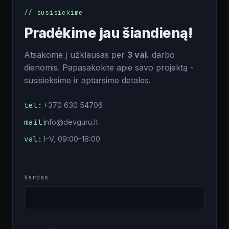
// susisiekime
Pradėkime jau šiandieną!
Atsakome į užklausas per
3 val.
darbo
dienomis. Papasakokite apie savo projektą -
susisieksime ir aptarsime detales.
tel:
+370 630 54706
mail:
info@devguru.lt
val:
I–V, 09:00–18:00
Vardas