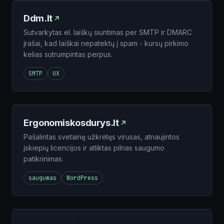
Ddm.lt
Sutvarkytas el. laiškų siuntimas per SMTP ir DMARC
įrašai, kad laiškai nepatektų į spam - kursų pirkimo
kelias sutrumpintas perpus.
SMTP
UX
Ergonomiskosdurys.lt
Pašalintas svetainę užkrėtęs virusas, atnaujintos
įskiepių licencijos ir atliktas pilnas saugumo
patikrinimas.
saugumas
WordPress