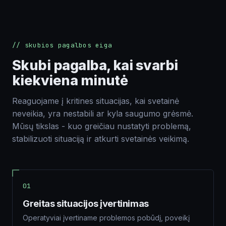
Siųsti
El. paštas
// skubios pagalbos eiga
Skubi pagalba, kai svarbi
kiekviena minutė
Tel. nr.
Reaguojame į kritines situacijas, kai svetainė
neveikia, yra nestabili ar kyla saugumo grėsmė.
Mūsų tikslas - kuo greičiau nustatyti problemą,
Komentarai apie projektą
stabilizuoti situaciją ir atkurti svetainės veikimą.
01
Greitas situacijos įvertinimas
Siųsti
Operatyviai įvertiname problemos pobūdį, poveikį