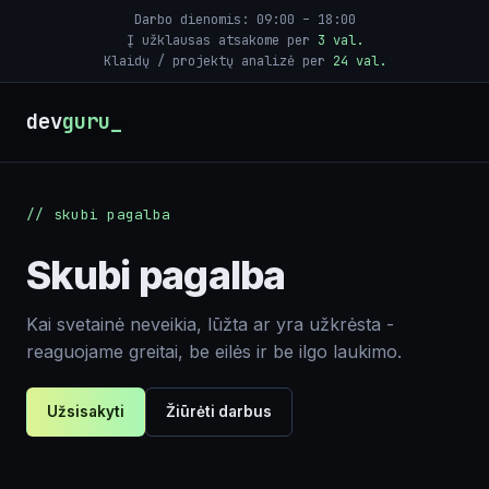
Svetainių priežiūra
Darbo dienomis: 09:00 – 18:00
Į užklausas atsakome per
3 val.
Klaidų / projektų analizė per
24 val.
Skubi pagalba
Tinklaraštis
dev
guru
Įrankiai
Žaidimai
// skubi pagalba
Skubi pagalba
Kai svetainė neveikia, lūžta ar yra užkrėsta -
reaguojame greitai, be eilės ir be ilgo laukimo.
Užsisakyti
Žiūrėti darbus