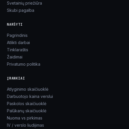
Svetainių priežiūra
Skubi pagalba
NARŠYTI
Pagrindinis
Atlikti darbai
Tinklaraštis
Žaidimai
Privatumo politika
ĮRANKIAI
Atlyginimo skaičiuoklė
Darbuotojo kaina verslui
Paskolos skaičiuoklė
Palūkanų skaičiuoklė
Nuoma vs pirkimas
IV / verslo liudijimas