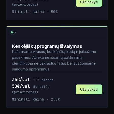
Užsisakyti
(prioritetas)
Minimali kaina - 50€
Vardas
02
Kenkėjiškų programų išvalymas
El. paštas
Pašaliname virusus, kenkėjišką kodą ir įsilaužimo
pasekmes. Atliekame išsamų patikrinimą,
identifikuojame užkrėstus failus bei sustipriname
Tel. nr.
saugumo sprendimus.
35€/val
2-3 dienos
50€/val
Be eilės
Užsisakyti
Komentarai apie projektą
(prioritetas)
Minimali kaina - 250€
Vardas