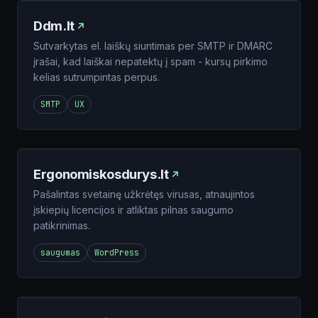
Ddm.lt
Sutvarkytas el. laiškų siuntimas per SMTP ir DMARC
įrašai, kad laiškai nepatektų į spam - kursų pirkimo
kelias sutrumpintas perpus.
SMTP
UX
Ergonomiskosdurys.lt
Pašalintas svetainę užkrėtęs virusas, atnaujintos
įskiepių licencijos ir atliktas pilnas saugumo
patikrinimas.
saugumas
WordPress