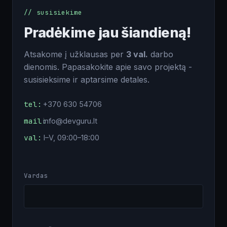
// susisiekime
Pradėkime jau šiandieną!
Atsakome į užklausas per
3 val.
darbo
dienomis. Papasakokite apie savo projektą -
susisieksime ir aptarsime detales.
tel:
+370 630 54706
mail:
info@devguru.lt
val:
I–V, 09:00–18:00
Vardas