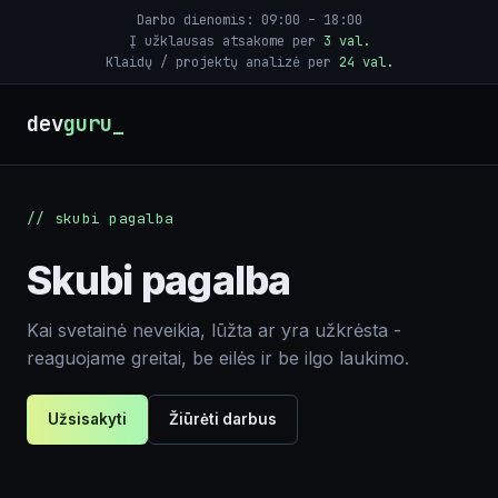
Svetainių priežiūra
Darbo dienomis: 09:00 – 18:00
Į užklausas atsakome per
3 val.
Klaidų / projektų analizė per
24 val.
Skubi pagalba
Tinklaraštis
dev
guru
Įrankiai
Žaidimai
// skubi pagalba
Skubi pagalba
Kai svetainė neveikia, lūžta ar yra užkrėsta -
reaguojame greitai, be eilės ir be ilgo laukimo.
Užsisakyti
Žiūrėti darbus