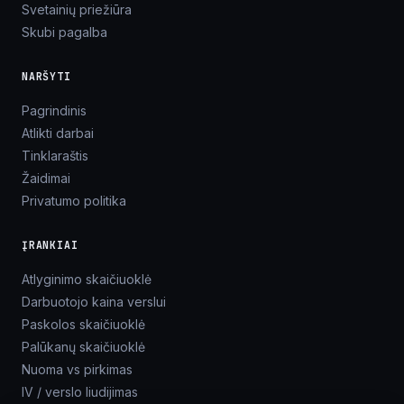
Svetainių priežiūra
Skubi pagalba
NARŠYTI
Pagrindinis
Atlikti darbai
Tinklaraštis
Žaidimai
Privatumo politika
ĮRANKIAI
Atlyginimo skaičiuoklė
Darbuotojo kaina verslui
Paskolos skaičiuoklė
Palūkanų skaičiuoklė
Nuoma vs pirkimas
IV / verslo liudijimas