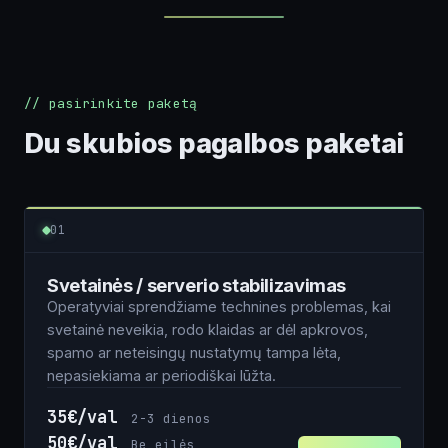
// pasirinkite paketą
Du skubios pagalbos paketai
01
Svetainės / serverio stabilizavimas
Operatyviai sprendžiame technines problemas, kai
svetainė neveikia, rodo klaidas ar dėl apkrovos,
spamo ar neteisingų nustatymų tampa lėta,
nepasiekiama ar periodiškai lūžta.
35€/val
2-3 dienos
50€/val
Be eilės