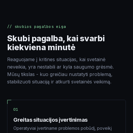
Siųsti
El. paštas
// skubios pagalbos eiga
Skubi pagalba, kai svarbi
kiekviena minutė
Tel. nr.
Reaguojame į kritines situacijas, kai svetainė
neveikia, yra nestabili ar kyla saugumo grėsmė.
Mūsų tikslas - kuo greičiau nustatyti problemą,
Komentarai apie projektą
stabilizuoti situaciją ir atkurti svetainės veikimą.
01
Greitas situacijos įvertinimas
Siųsti
Operatyviai įvertiname problemos pobūdį, poveikį