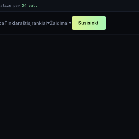
nalizė per
24 val.
Susisiekti
ba
Tinklaraštis
Įrankiai
Žaidimai
Skaičiuoklės
Generatoriai
Loterija