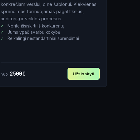
konkrečiam verslui, o ne šablonui. Kiekvienas
sprendimas formuojamas pagal tikslus,
auditoriją ir veiklos procesus.
Norite išsiskirti iš konkurentų
Jums ypač svarbu kokybė
Reikalingi nestandartiniai sprendimai
2500€
Užsisakyti
nuo
Vardas
El. paštas
Tel. nr.