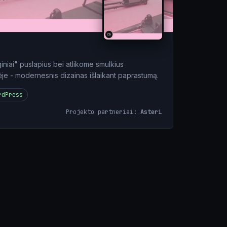
niai" puslapius bei atlikome smulkius
ėje - modernesnis dizainas išlaikant paprastumą.
rdPress
Projekto partneriai:
Asteri