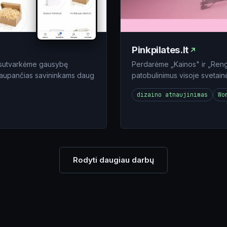
Pinkpilates.lt
e, sutvarkėme gausybę
Perdarėme „Kainos" ir „Rengi
utaupančias savininkams daug
patobulinimus visoje svetain
dizaino atnaujinimas
Wo
Rodyti daugiau darbų