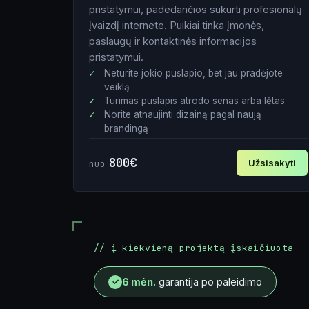
pristatymui, padedančios sukurti profesionalų
įvaizdį internete. Puikiai tinka įmonės,
paslaugų ir kontaktinės informacijos
pristatymui.
Neturite jokio puslapio, bet jau pradėjote
veiklą
Turimas puslapis atrodo senas arba lėtas
Norite atnaujinti dizainą pagal naują
brandingą
800€
Užsisakyti
nuo
Vardas
El. paštas
// į kiekvieną projektą įskaičiuota
Tel. nr.
6 mėn.
garantija po paleidimo
✓