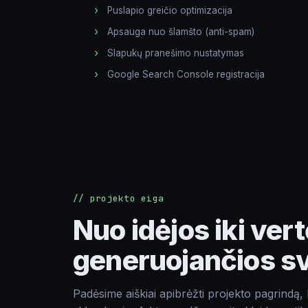
Komentarai apie projektą
Puslapio greičio optimizacija
Apsauga nuo šlamšto (anti-spam)
Slapukų pranešimo nustatymas
Google Search Console registracija
Siųsti
// projekto eiga
Nuo idėjos iki vert
generuojančios s
Padėsime aiškiai apibrėžti projekto pagrindą