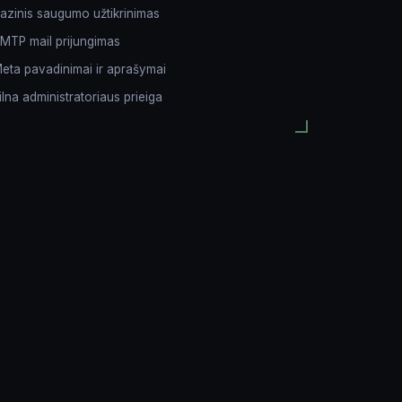
Komentarai apie projektą
azinis saugumo užtikrinimas
MTP mail prijungimas
eta pavadinimai ir aprašymai
ilna administratoriaus prieiga
Siųsti