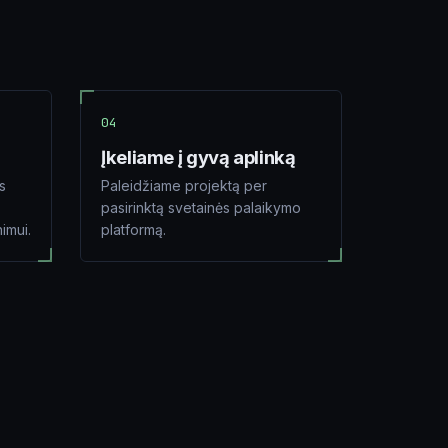
04
Įkeliame į gyvą aplinką
s
Paleidžiame projektą per
pasirinktą svetainės palaikymo
nimui.
platformą.