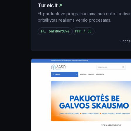
Turek.lt
El. parduotuvė programuojama nuo nulio - indiv
pritaikytas realiems verslo procesams.
el. parduotuvė
PHP / JS
Proj