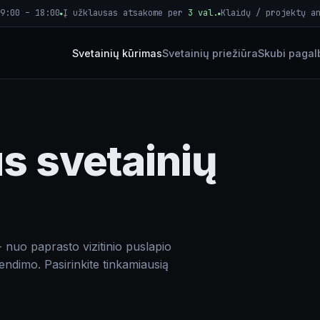
9:00 – 18:00
Į užklausas atsakome per
3 val.
Klaidų / projektų a
●
●
Svetainių kūrimas
Svetainių priežiūra
Skubi pagal
s svetainių
- nuo paprasto vizitinio puslapio
rendimo. Pasirinkite tinkamiausią