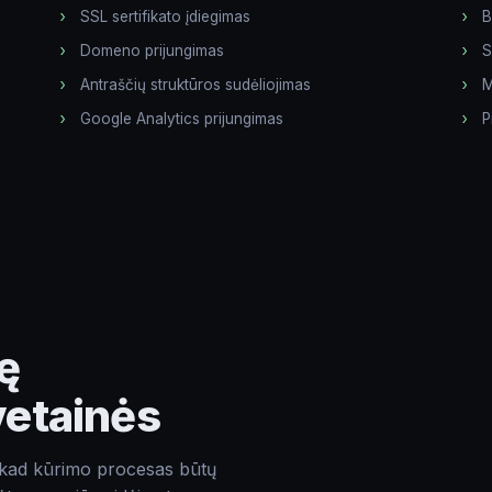
Komentarai apie projektą
SSL sertifikato įdiegimas
B
Domeno prijungimas
S
Antraščių struktūros sudėliojimas
M
Google Analytics prijungimas
P
Siųsti
ę
vetainės
, kad kūrimo procesas būtų