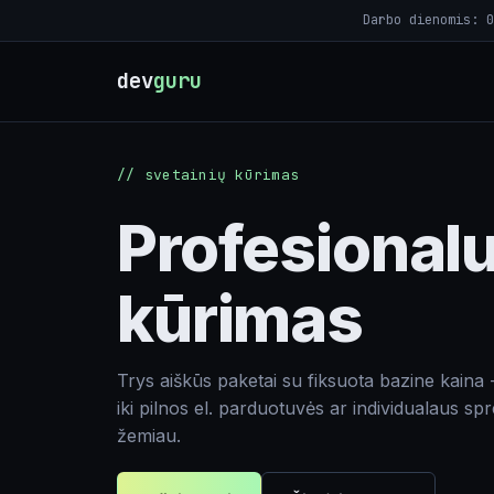
Darbo dienomis: 0
dev
guru
// svetainių kūrimas
Profesionalu
kūrimas
Trys aiškūs paketai su fiksuota bazine kaina 
iki pilnos el. parduotuvės ar individualaus sp
žemiau.