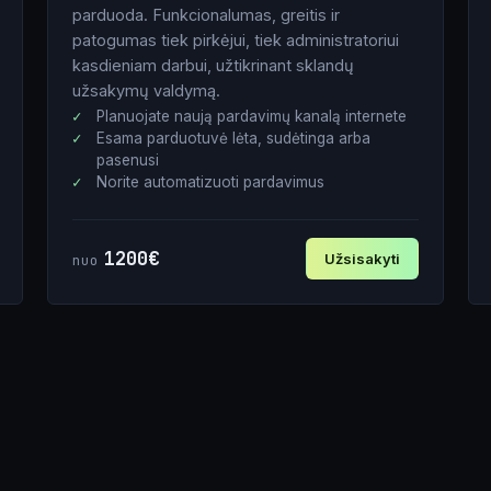
parduoda. Funkcionalumas, greitis ir
patogumas tiek pirkėjui, tiek administratoriui
kasdieniam darbui, užtikrinant sklandų
užsakymų valdymą.
Planuojate naują pardavimų kanalą internete
Esama parduotuvė lėta, sudėtinga arba
pasenusi
Norite automatizuoti pardavimus
1200€
Užsisakyti
nuo
Vardas
El. paštas
Tel. nr.