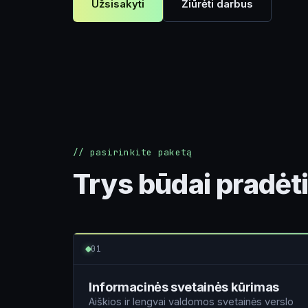
Užsisakyti
Žiūrėti darbus
// pasirinkite paketą
Trys būdai pradėt
01
Informacinės svetainės kūrimas
Aiškios ir lengvai valdomos svetainės verslo