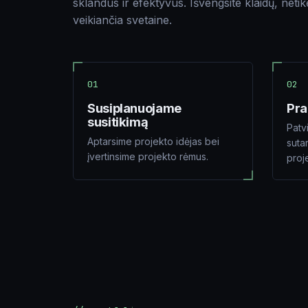
sklandus ir efektyvus. Išvengsite klaidų, neti
veikiančia svetaine.
01
02
Susiplanuojame
Pr
susitikimą
Patv
Aptarsime projekto idėjas bei
suta
įvertinsime projekto rėmus.
proj