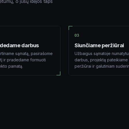
kėtumų, o jūsų idėjos taps
03
adedame darbus
Siunčiame peržiūrai
irtiname sąmatą, pasirašome
Užbaigus sąmatoje numatytu
rtį ir pradedame formuoti
darbus, projektą pateikiame
ekto pamatą.
peržiūrai ir galutiniam suderi