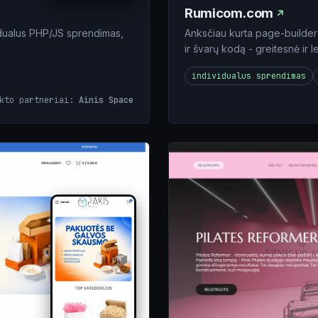
Rumicom.com
idualus PHP/JS sprendimas,
Anksčiau kurta page-builde
ir švarų kodą - greitesnė ir 
individualus sprendimas
ekto partneriai:
Ainis Space