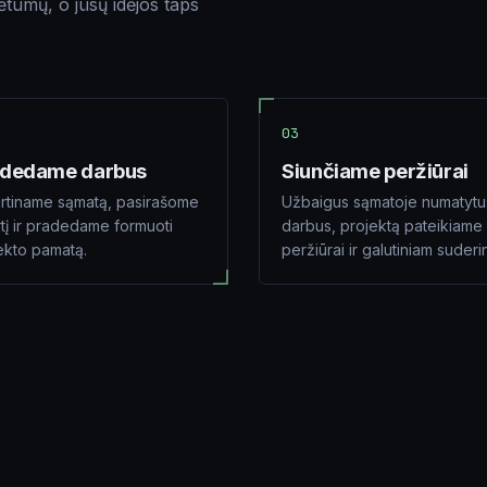
kėtumų, o jūsų idėjos taps
03
adedame darbus
Siunčiame peržiūrai
irtiname sąmatą, pasirašome
Užbaigus sąmatoje numatytu
rtį ir pradedame formuoti
darbus, projektą pateikiame
ekto pamatą.
peržiūrai ir galutiniam suderi