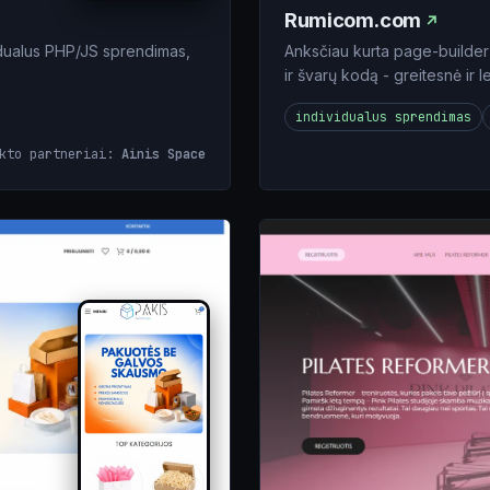
Rumicom.com
idualus PHP/JS sprendimas,
Anksčiau kurta page-builde
ir švarų kodą - greitesnė ir 
individualus sprendimas
ekto partneriai:
Ainis Space