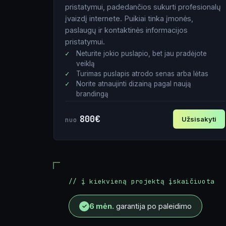
pristatymui, padedančios sukurti profesionalų
įvaizdį internete. Puikiai tinka įmonės,
paslaugų ir kontaktinės informacijos
pristatymui.
Neturite jokio puslapio, bet jau pradėjote
veiklą
Turimas puslapis atrodo senas arba lėtas
Norite atnaujinti dizainą pagal naują
brandingą
800€
Užsisakyti
nuo
Vardas
El. paštas
// į kiekvieną projektą įskaičiuota
Tel. nr.
6 mėn.
garantija po paleidimo
✓