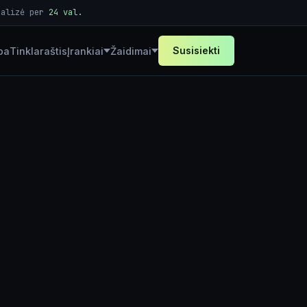
nalizė per
24 val.
Susisiekti
ba
Tinklaraštis
Įrankiai
Žaidimai
Skaičiuoklės
Generatoriai
Loterija