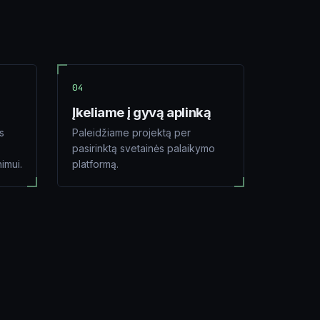
04
Įkeliame į gyvą aplinką
s
Paleidžiame projektą per
pasirinktą svetainės palaikymo
nimui.
platformą.