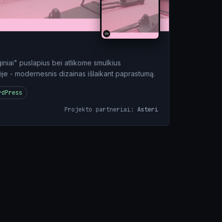
niai" puslapius bei atlikome smulkius
ėje - modernesnis dizainas išlaikant paprastumą.
rdPress
Projekto partneriai:
Asteri