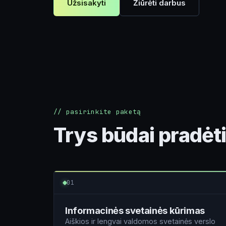
Užsisakyti
Žiūrėti darbus
// pasirinkite paketą
Trys būdai pradėt
01
Informacinės svetainės kūrimas
Aiškios ir lengvai valdomos svetainės verslo