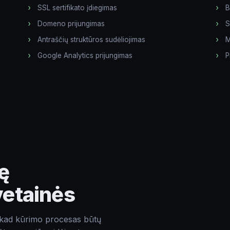
Komentarai apie projektą
SSL sertifikato įdiegimas
B
Domeno prijungimas
S
Antraščių struktūros sudėliojimas
M
Google Analytics prijungimas
P
Siųsti
ę
vetainės
, kad kūrimo procesas būtų