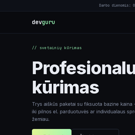
Darbo dienomis: 0
dev
guru
// svetainių kūrimas
Profesionalu
kūrimas
Trys aiškūs paketai su fiksuota bazine kaina 
iki pilnos el. parduotuvės ar individualaus sp
žemiau.