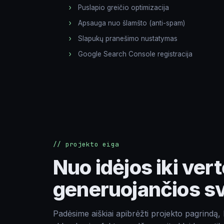
Komentarai apie projektą
Puslapio greičio optimizacija
Apsauga nuo šlamšto (anti-spam)
Slapukų pranešimo nustatymas
Google Search Console registracija
Siųsti
// projekto eiga
Nuo idėjos iki vert
generuojančios s
Padėsime aiškiai apibrėžti projekto pagrindą