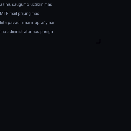
Komentarai apie projektą
azinis saugumo užtikrinimas
MTP mail prijungimas
eta pavadinimai ir aprašymai
ilna administratoriaus prieiga
Siųsti