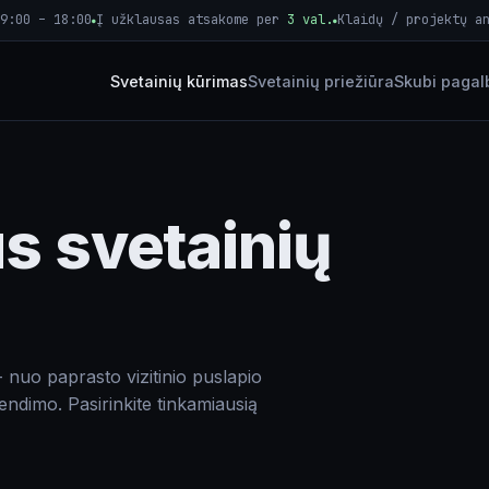
9:00 – 18:00
Į užklausas atsakome per
3 val.
Klaidų / projektų a
●
●
Svetainių kūrimas
Svetainių priežiūra
Skubi pagal
s svetainių
- nuo paprasto vizitinio puslapio
rendimo. Pasirinkite tinkamiausią