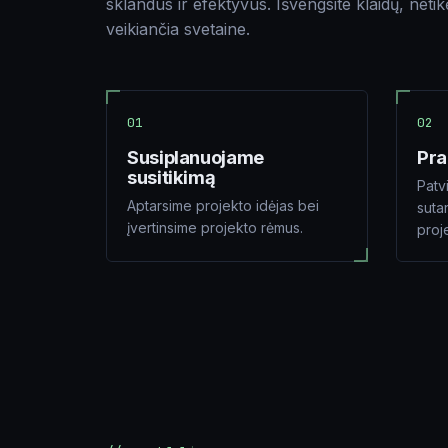
sklandus ir efektyvus. Išvengsite klaidų, neti
veikiančia svetaine.
01
02
Susiplanuojame
Pr
susitikimą
Patv
Aptarsime projekto idėjas bei
suta
įvertinsime projekto rėmus.
proj