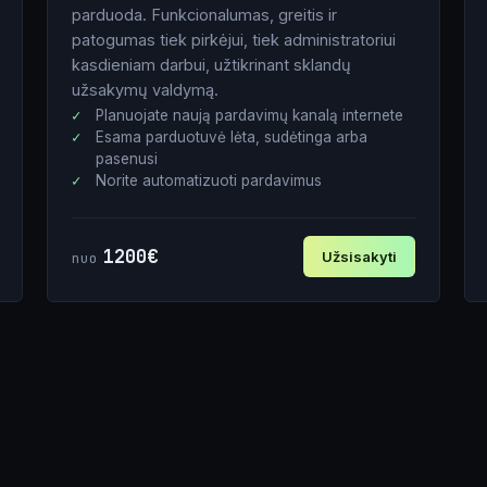
parduoda. Funkcionalumas, greitis ir
patogumas tiek pirkėjui, tiek administratoriui
kasdieniam darbui, užtikrinant sklandų
užsakymų valdymą.
Planuojate naują pardavimų kanalą internete
Esama parduotuvė lėta, sudėtinga arba
pasenusi
Norite automatizuoti pardavimus
1200€
Užsisakyti
nuo
Vardas
El. paštas
Tel. nr.