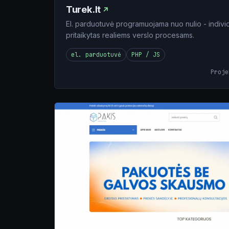
Turek.lt
El. parduotuvė programuojama nuo nulio - indiv
pritaikytas realiems verslo procesams.
el. parduotuvė
PHP / JS
Proj