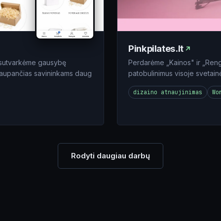
Pinkpilates.lt
e, sutvarkėme gausybę
Perdarėme „Kainos" ir „Rengi
utaupančias savininkams daug
patobulinimus visoje svetain
dizaino atnaujinimas
Wo
Rodyti daugiau darbų