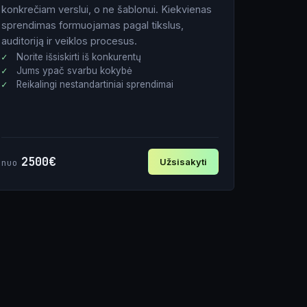
konkrečiam verslui, o ne šablonui. Kiekvienas
sprendimas formuojamas pagal tikslus,
auditoriją ir veiklos procesus.
Norite išsiskirti iš konkurentų
Jums ypač svarbu kokybė
Reikalingi nestandartiniai sprendimai
2500€
Užsisakyti
nuo
Vardas
El. paštas
Tel. nr.