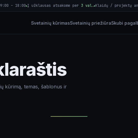
9:00 – 18:00
Į užklausas atsakome per
3 val.
Klaidų / projektų a
●
●
Svetainių kūrimas
Svetainių priežiūra
Skubi pagal
laraštis
ų kūrimą, temas, šablonus ir