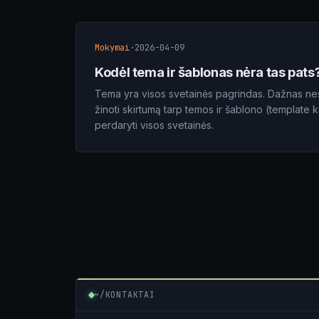
Mokymai
·
2026-04-09
Kodėl tema ir šablonas nėra tas pats
Tema yra visos svetainės pagrindas. Dažnas nes
žinoti skirtumą tarp temos ir šablono (template ki
perdaryti visos svetainės.
~/KONTAKTAI