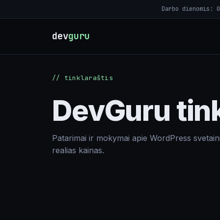
Darbo dienomis: 0
dev
guru
_
// tinklaraštis
DevGuru tink
Patarimai ir mokymai apie WordPress svetaini
realias kainas.