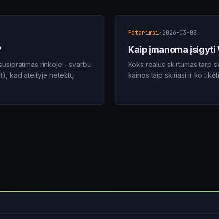
Patarimai
·
2026-03-08
?
Kaip įmanoma įsigyti
usipratimas rinkoje - svarbu
Koks realus skirtumas tarp 
t), kad ateityje netektų
kainos taip skiriasi ir ko tikė