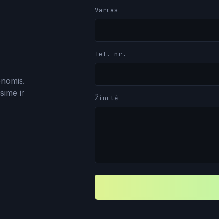
Vardas
Tel. nr.
enomis.
sime ir
Žinutė