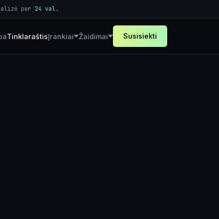
nalizė per
24 val.
Susisiekti
ba
Tinklaraštis
Įrankiai
Žaidimai
Skaičiuoklės
Generatoriai
Loterija