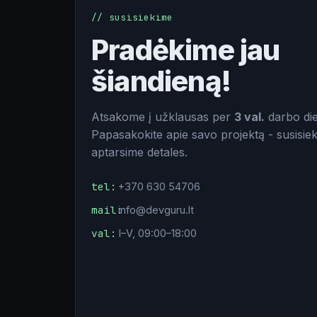
// susisiekime
Pradėkime jau
šiandieną!
Atsakome į užklausas per
3 val.
darbo di
Papasakokite apie savo projektą - susisiek
aptarsime detales.
tel:
+370 630 54706
mail:
info@devguru.lt
val:
I–V, 09:00–18:00